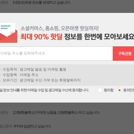
스문의
[내정보] 회원 정보를 변경하고 싶습니다.
스문의
[접속] 쿠차에서 회원가입을 했는데, 아이디/비밀번호가 일치하지 않다고 뜹니다.
스문의
[메일링/푸시] 메일링 서비스를 그만 받고 싶습니다.
스문의
[메일링/푸시] 휴대폰으로 전송되는 푸시 메시지를 그만 받고 싶습니다.
이메일 주소를 입력해주세요.
스문의
[구매/배송] 쿠차에서 본 상품은 어떻게 주문하나요?
수집목적 : 광고메일 발송 및 마케팅 활용
스문의
[구매/배송] 주문한 상품의 구매내역은 어디서 조회하나요?
수집항목 : 이메일 주소
보유기간 : 광고메일 수신 거부 또는 회원탈퇴까지
문의
쿠차에서 본 상품에 대해 문의사항이 있습니다.
딜 정보 안내를 위한 이메일 수집 및 광고메일 수신에 동의합니다.
동의함
동의안
스문의
[구매/배송] 구매한 상품의 배송은 언제 되나요?
스문의
[교환/환불/취소] 구매한 상품을 교환/환불/취소 하고 싶습니다.
/광고문의
쿠차에 입점하고 싶습니다.